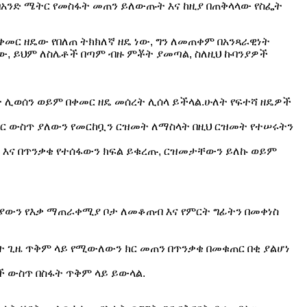
 በአንድ ሜትር የመስፋት መጠን ይለውጡት እና ከዚያ በጠቅላላው የስፌት
የቀመር ዘዴው የበለጠ ትክክለኛ ዘዴ ነው, ግን ለመጠቀም በአንጻራዊነት
ናቸው, ይህም ለስሌቶች በጣም ብዙ ምቾት ያመጣል, ስለዚህ ኩባንያዎች
ሊወሰን ወይም በቀመር ዘዴ መሰረት ሊሰላ ይችላል.ሁለት የፍተሻ ዘዴዎች
ሜትር ውስጥ ያለውን የመርከቧን ርዝመት ለማስላት በዚህ ርዝመት የተሠሩትን
ጡ እና በጥንቃቄ የተሰፋውን ክፍል ይቁረጡ, ርዝመታቸውን ይለኩ ወይም
ባንያውን የእቃ ማጠራቀሚያ ቦታ ለመቆጠብ እና የምርት ግፊትን በመቀነስ
በት ጊዜ ጥቅም ላይ የሚውለውን ክር መጠን በጥንቃቄ በመቁጠር በቂ ያልሆነ
ች ውስጥ በስፋት ጥቅም ላይ ይውላል.