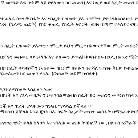
ኛ መንገድ ላይ ጥቅም ላይ የዋለውን ክር መጠን) እና ከዚያ ወደ ስፌት መጠን
 የተቆለፈ ስንጥቅ ስፋት እና የስፌት ርዝመት ያሉ ነገሮችን ያዋህዳል።ስለዚህ, 
ፍረት (ግራጫ ጨርቅ), የክር ቆጠራ, የስፌት እፍጋት, ወዘተ በጣም የተለያዩ 
ን ስፌት ርዝመት ያለውን ጥምርታ.ይህ ጥምርታ በእውነተኛው ምርት መሰረት 
 በፓጎዳ መስመር ላይ ይለኩ እና ቀለሙን ያመልክቱ።ከተሰፋ በኋላ, በአንድ 
ልብስ ስፌት ቁሳቁሶችን ይጠቀሙ ከዚያም ክፍሉን በተሻለ የተሰፋ ቅርጽ ይቁረ
ሚውለውን ክር መጠን ያሰሉ. (ርዝመት ወይም ክብደት).
ዋጋን ለማስላት አስፈላጊ ነው;
ብክነት እና የኋላ መዘጋትን ይቀንሳል።የልብስ ስፌት ክር መጠንን መቀነስ የኩ
ዝሮች እና ጥራት ያላቸውን ግንዛቤ ማሻሻል ይችላል ።
ይሩ ማሳሰብ ይቻላል.እንደ ጂንስ ባሉ ክፍት ስፌቶች ውስጥ መስፋት በማይፈቀድ
አንፃራዊነት ቀላል ስለሆነ እና የስሌቱ ውጤቱ ትክክለኛ ነው, በልብስ አምራቾ