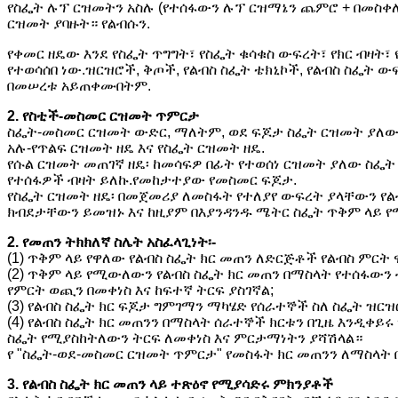
የስፌት ሉፕ ርዝመትን አስሉ (የተሰፋውን ሉፕ ርዝማኔን ጨምሮ + በመስቀለ
ርዝመት ያባዙት። የልብሱን.
የቀመር ዘዴው እንደ የስፌት ጥግግት፣ የስፌት ቁሳቁስ ውፍረት፣ የክር ብዛት፣
የተወሳሰበ ነው.ዝርዝሮች, ቅጦች, የልብስ ስፌት ቴክኒኮች, የልብስ ስፌት ው
በመሠረቱ አይጠቀሙበትም.
2. የስቲች-መስመር ርዝመት ጥምርታ
ስፌት-መስመር ርዝመት ውድር, ማለትም, ወደ ፍጆታ ስፌት ርዝመት ያለው
አሉ-የጥልፍ ርዝመት ዘዴ እና የስፌት ርዝመት ዘዴ.
የሱል ርዝመት መጠገኛ ዘዴ፡ ከመሳፍዎ በፊት የተወሰነ ርዝመት ያለው ስፌት
የተሰፋዎች ብዛት ይለኩ.የመከታተያው የመስመር ፍጆታ.
የስፌት ርዝመት ዘዴ፡ በመጀመሪያ ለመስፋት የተለያየ ውፍረት ያላቸውን የ
ክብደታቸውን ይመዝኑ እና ከዚያም በእያንዳንዱ ሜትር ስፌት ጥቅም ላይ የ
2. የመጠን ትክክለኛ ስሌት አስፈላጊነት፡-
(1) ጥቅም ላይ የዋለው የልብስ ስፌት ክር መጠን ለድርጅቶች የልብስ ምርት 
(2) ጥቅም ላይ የሚውለውን የልብስ ስፌት ክር መጠን በማስላት የተሰፋውን 
የምርት ወጪን በመቀነስ እና ከፍተኛ ትርፍ ያስገኛል;
(3) የልብስ ስፌት ክር ፍጆታ ግምገማን ማካሄድ የሰራተኞች ስለ ስፌት ዝር
(4) የልብስ ስፌት ክር መጠንን በማስላት ሰራተኞች ክርቱን በጊዜ እንዲቀ
ስፌት የሚያስከትለውን ትርፍ ለመቀነስ እና ምርታማነትን ያሻሽላል።
የ "ስፌት-ወደ-መስመር ርዝመት ጥምርታ" የመስፋት ክር መጠንን ለማስላት በ
3. የልብስ ስፌት ክር መጠን ላይ ተጽዕኖ የሚያሳድሩ ምክንያቶች