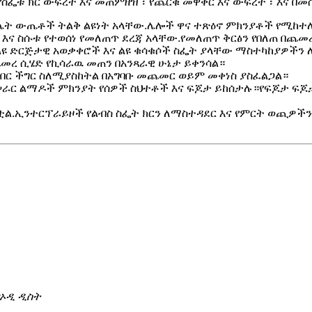
የስፌቱ ክር ውፍረት እና መጠምዘዝ ፣ የጨርቁ መዋቅር እና ውፍረት ፣ እና በመ
ስሌት ውጤቶች ትልቅ ልዩነት አላቸው.ሌሎች ዋና ተጽዕኖ ምክንያቶች የሚከተ
 እና ስሱቱ የተወሰነ የመለጠጥ ደረጃ አላቸው.የመለጠጥ ቅርፅን የበለጠ በጨመ
ልዩ ድርጅታዊ አወቃቀሮች እና ልዩ ቁሳቁሶች ስፌት ያላቸው ማስተካከያዎችን
ጨመረ ሲሄድ የኪሳራዉ መጠን በአንጻራዊ ሁኔታ ይቀንሳል።
ባበር ችግር ስለሚያስከትል በአግባቡ መጨመር ወይም መቀነስ ያስፈልጋል።
ሠራር ልማዶች ምክንያት የሰዎች ስህተቶች እና ፍጆታ ይከሰታሉ።የፍጆታ ፍጆታ
ጥቷል.ኢንተርፕራይዞች የልብስ ስፌት ክርን ለማስተዳደር እና የምርት ወጪዎ
ባኦዲ ዲስት