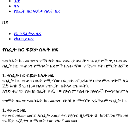
ቤት
ዜና
የስፌት ክር ፍጆታ ስሌት ዘዴ
ዜና
የኢንዱስትሪ ዜና
የኩባንያ ዜና
የስፌት ክር ፍጆታ ስሌት ዘዴ
የመስፋት ክር መጠንን የማስላት ዘዴ.የጨርቃጨርቅ ጥሬ ዕቃዎች ዋጋ በመጨመ
ስፌት ክር መጠንን የማስላት ዘዴዎች በአብዛኛው የሚገመቱት በምርት ልምድ ላ
1. የስፌት ክር ፍጆታ ስሌት ዘዴ
የስፌት ክር መጠን ስሌት የሚገኘው በኢንተርፕራይዞች በተለምዶ ጥቅም ላይ 
2.5 እስከ 3 ጊዜ) ይባዛል። የጭረት ጠቅላላ ርዝመት).
አንድ ቁራጭ የልብስ ስፌት ፍጆታ = የሁሉም የልብሱ ክፍሎች የመገጣጠም ፍ
የግምት ዘዴው የመስፋት ክር መጠን በትክክል ማግኘት አይችልም.የስፌት ክር
1. የቀመር ዘዴ
የቀመር ዘዴው መርህ ለስፌት አወቃቀሩ የሂሳብ ጂኦሜትሪክ ከርቭ ርዝማኔ 
የፍጆታ ፍጆታን ለማስላት ነው የሉፕ መስመር.