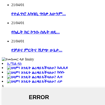
21/04/01
የተፈጥሮ አካባቢ ጥበቃ አሁንም...
21/04/01
የስፌት ክር ኮንሱ ስሌት ዘዴ...
21/04/01
የቻይና ምርትና ሽያጭ ሁኔታ...
ኢሜል ላክ
ኬሊሊዩ
ከሰሱ
ሊዛ
ሪታ
x