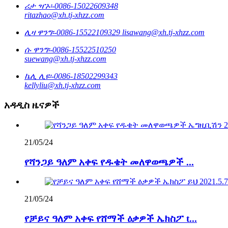
ሪታ ዣኦ፡-
0086-15022609348
ritazhao@xh.tj-xhzz.com
ሊዛ ዋንግ፡-
0086-15522109329
lisawang@xh.tj-xhzz.com
ሱ ዋንግ፡-
0086-15522510250
suewang@xh.tj-xhzz.com
ኬሊ ሊዩ፡-
0086-18502299343
kellyliu@xh.tj-xhzz.com
አዳዲስ ዜናዎች
21/05/24
የሻንጋይ ዓለም አቀፍ የዱቄት መለዋወጫዎች ...
21/05/24
የቻይና ዓለም አቀፍ የሸማች ዕቃዎች ኤክስፖ t...