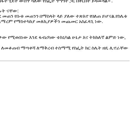
ስፋት ሂደት ውስጥ ካለው የስፌት ጥግግት ጋር በቅርበት ይዛመዳል። .
ሉት ናቸው:
ረ መጠን የሱቱ መጠንን በማስላት ላይ ያለው ተጽእኖ የበለጠ ይሆናል.የስሌቱ
 ለማረም የማስተካከያ መለኪያዎችን መጨመር አስፈላጊ ነው.
ው የሚወሰነው እንደ ፋብሪካው ቴክኒካል ሁኔታ እና ትክክለኛ ልምድ ነው,
ችን ለመቆጠብ ማጣቀሻ ለማቅረብ ተስማሚ የስፌት ክር ስሌት ዘዴ ሊኖራቸው