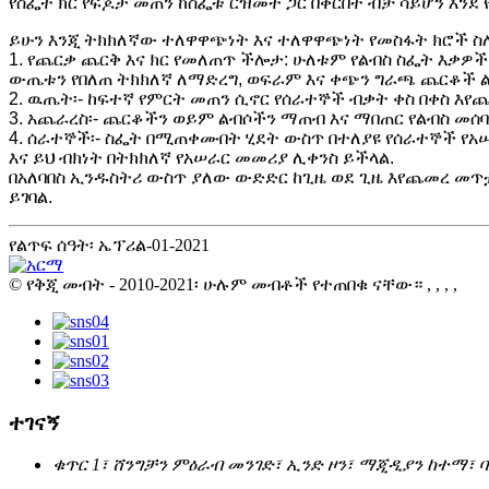
የስፌት ክር የፍጆታ መጠን ከስፌቱ ርዝመት ጋር በቅርበት ብቻ ሳይሆን እንደ 
ይሁን እንጂ ትክክለኛው ተለዋዋጭነት እና ተለዋዋጭነት የመስፋት ክሮች 
1. የጨርቃ ጨርቅ እና ክር የመለጠጥ ችሎታ: ሁለቱም የልብስ ስፌት እቃዎች
ውጤቱን የበለጠ ትክክለኛ ለማድረግ, ወፍራም እና ቀጭን ግራጫ ጨርቆች 
2. ዉጤት፡- ከፍተኛ የምርት መጠን ሲኖር የሰራተኞች ብቃት ቀስ በቀስ እየ
3. አጨራረስ፡- ጨርቆችን ወይም ልብሶችን ማጠብ እና ማበጠር የልብስ መሰ
4. ሰራተኞች፡- ስፌት በሚጠቀሙበት ሂደት ውስጥ በተለያዩ የሰራተኞች የአ
እና ይህ ብክነት በትክክለኛ የአሠራር መመሪያ ሊቀንስ ይችላል.
በአለባበስ ኢንዱስትሪ ውስጥ ያለው ውድድር ከጊዜ ወደ ጊዜ እየጨመረ መ
ይገባል.
የልጥፍ ሰዓት፡ ኤፕሪል-01-2021
© የቅጂ መብት - 2010-2021፡ ሁሉም መብቶች የተጠበቁ ናቸው።
, , , ,
ተገናኝ
ቁጥር 1፣ ሸንግቻን ምዕራብ መንገድ፣ ኢንድ ዞን፣ ማጂዲያን ከተማ፣ 