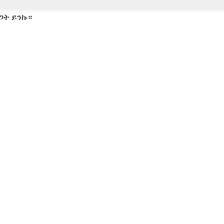
ጋት ይንኩ።