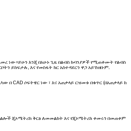
ጨመረ ነው።ይሁን እንጂ በአሁኑ ጊዜ በልብስ ኩባንያዎች የሚጠቀሙት የልብስ
ትን ይከፍታሉ, እና የመስፋት ክር አስተዳደርን ዋጋ አይገነዘቡም.
 በ CAD ሶፍትዌር ነው ፣ እና አጠቃላይ ርዝመቱ በቁጥር (በአጠቃላይ ከ
ጥቅልሎች ጂኦሜትሪክ ቅርፅ ለመመልከት እና የጂኦሜትሪክ ቀመሩን በመጠቀም