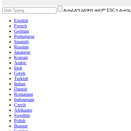
ለመፈለግ አስገባን ወይም ESCን ለመዝ
English
French
German
Portuguese
Spanish
Russian
Japanese
Korean
Arabic
Irish
Greek
Turkish
Italian
Danish
Romanian
Indonesian
Czech
Afrikaans
Swedish
Polish
Basque