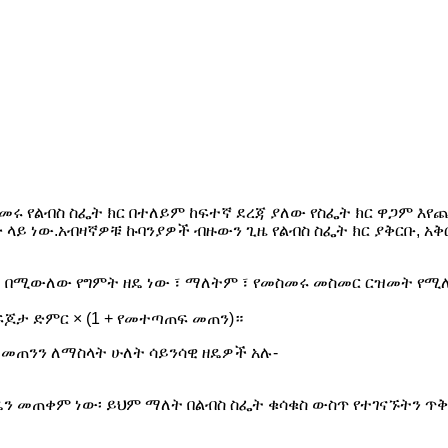
ሩ የልብስ ስፌት ክር በተለይም ከፍተኛ ደረጃ ያለው የስፌት ክር ዋጋም እየ
ይ ነው.አብዛኛዎቹ ኩባንያዎች ብዙውን ጊዜ የልብስ ስፌት ክር ያቅርቡ, አቅርቦ
በሚውለው የግምት ዘዴ ነው ፣ ማለትም ፣ የመስመሩ መስመር ርዝመት የሚለካው
ጆታ ድምር × (1 + የመተጣጠፍ መጠን)።
 መጠንን ለማስላት ሁለት ሳይንሳዊ ዘዴዎች አሉ-
ዘዴን መጠቀም ነው፡ ይህም ማለት በልብስ ስፌት ቁሳቁስ ውስጥ የተገናኙትን 