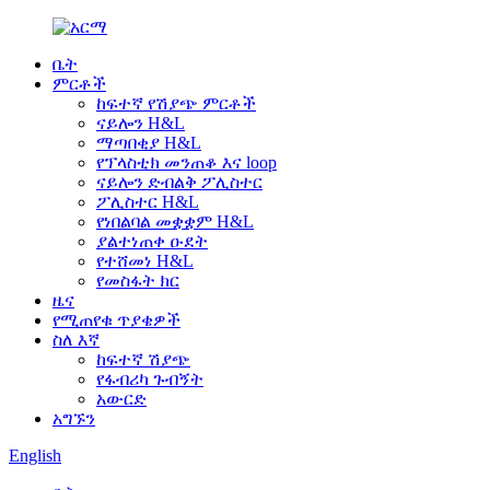
ቤት
ምርቶች
ከፍተኛ የሽያጭ ምርቶች
ናይሎን H&L
ማጣበቂያ H&L
የፕላስቲክ መንጠቆ እና loop
ናይሎን ድብልቅ ፖሊስተር
ፖሊስተር H&L
የነበልባል መቋቋም H&L
ያልተነጠቀ ዑደት
የተሸመነ H&L
የመስፋት ክር
ዜና
የሚጠየቁ ጥያቄዎች
ስለ እኛ
ከፍተኛ ሽያጭ
የፋብሪካ ጉብኝት
አውርድ
አግኙን
English